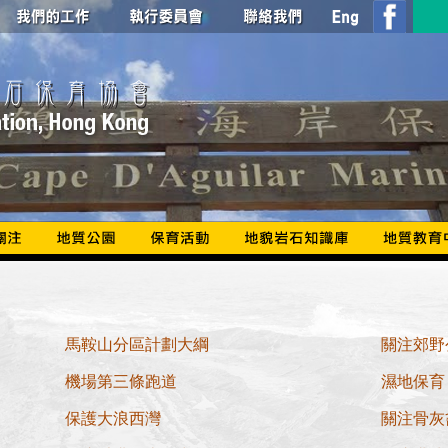
馬鞍山分區計劃大綱
關注郊野
機場第三條跑道
濕地保育
保護大浪西灣
關注骨灰