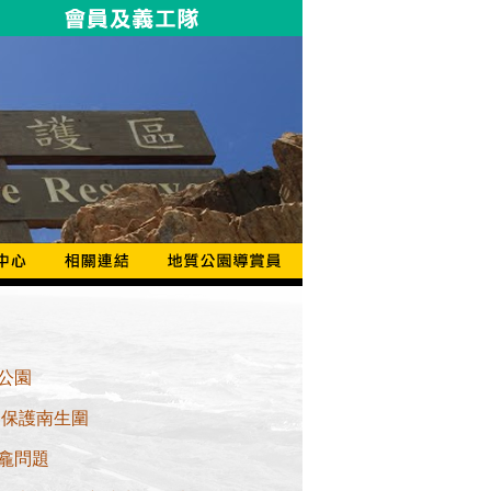
公園
 保護南生圍
龕問題