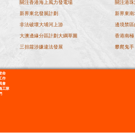
關注香港海上風力發電場
關注港珠
新界東北發展計劃
新界東南
非法破壞大埔河上游
邊境禁區
大澳邊緣分區計劃大綱草圖
香港南極 
三担籮涉嫌違法發展
攀爬鬼手
使命
工作
員會
義工隊
們