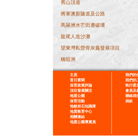
舊山頂道
將軍澳新隧道及公路
馬屎洲水芒田遭破壞
龍尾人造沙灘
望東灣私營骨灰龕發展項目
橋咀洲
主頁
我們的
昔日要聞
我們的
保育政策評論
執行委
項目發展關注
會員及
地質公園
聯絡我
保育活動
捐款
地貌岩石知識庫
地質教育中心
相關連結
地質公園導賞員