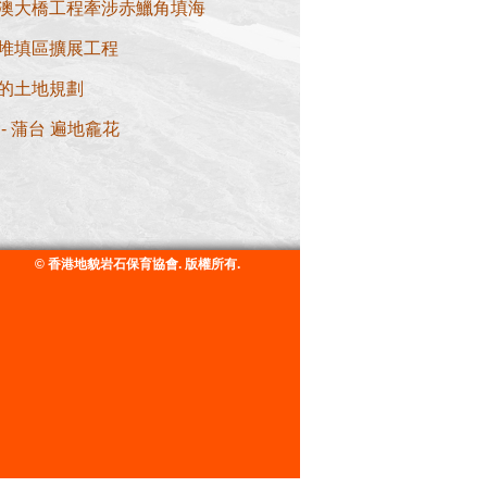
澳大橋工程牽涉赤鱲角填海
堆填區擴展工程
的土地規劃
- 蒲台 遍地龕花
© 香港地貌岩石保育協會. 版權所有.